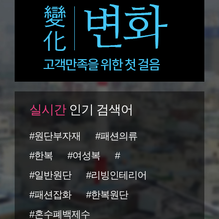
실시간
인기 검색어
#원단부자재
#패션의류
#한복
#여성복
#
#일반원단
#리빙인테리어
#패션잡화
#한복원단
#혼수폐백제수