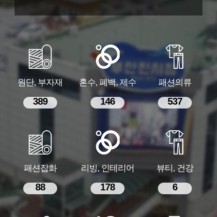
원단, 부자재
혼수, 폐백, 제수
패션의류
389
146
537
패션잡화
리빙, 인테리어
뷰티, 건강
88
178
6