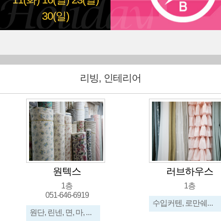
11(화)
16(일)
23(일)
30(일)
리빙, 인테리어
원텍스
러브하우스
1층
1층
051-646-6919
수입커텐, 로만쉐이드, 버티칼, 롤스크린, 우드브라인드, 침구세트
원단, 린넨, 면, 마, 체크, 스트라이트, 무지(솔리드), 라미네이트