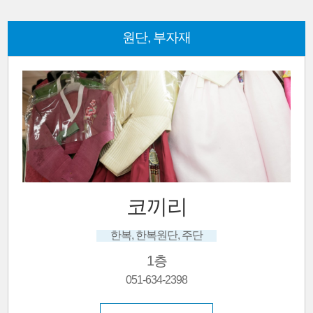
원단, 부자재
코끼리
한복, 한복원단, 주단
1층
051-634-2398