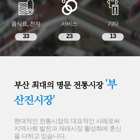
음식료, 전자
서비스
기타
33
23
13
'부
부산 최대의 명문 전통시장
산진시장'
현대적인 전통시장의 대표적인 사례로써
지역사회 발전과 재래시장 활성화에 혼신
을 다하고 있습니다.