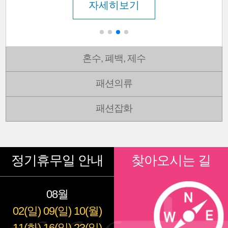
자세히보기
혼수, 폐백, 제수
패션의류
패션잡화
정기휴무일 안내
찾아오시는 길
08월
02(일)
09(일)
10(월)