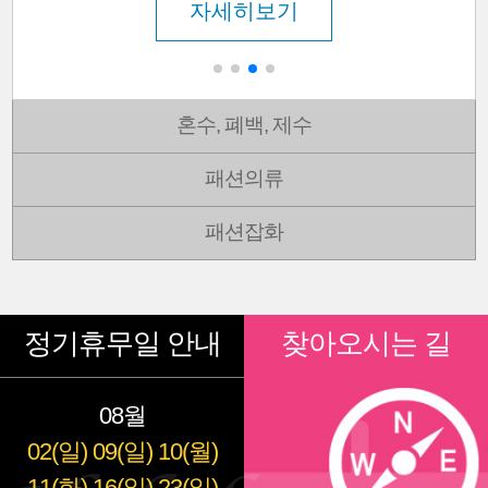
자세히보기
혼수, 폐백, 제수
패션의류
패션잡화
정기휴무일 안내
찾아오시는 길
08월
02(일)
09(일)
10(월)