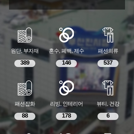
원단, 부자재
혼수, 폐백, 제수
패션의류
389
146
537
패션잡화
리빙, 인테리어
뷰티, 건강
88
178
6