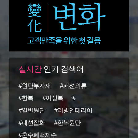
실시간
인기 검색어
#원단부자재
#패션의류
#한복
#여성복
#
#일반원단
#리빙인테리어
#패션잡화
#한복원단
#혼수폐백제수