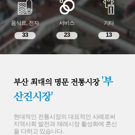
음식료, 전자
서비스
기타
33
23
13
'부
부산 최대의 명문 전통시장
산진시장'
현대적인 전통시장의 대표적인 사례로써
지역사회 발전과 재래시장 활성화에 혼신
을 다하고 있습니다.