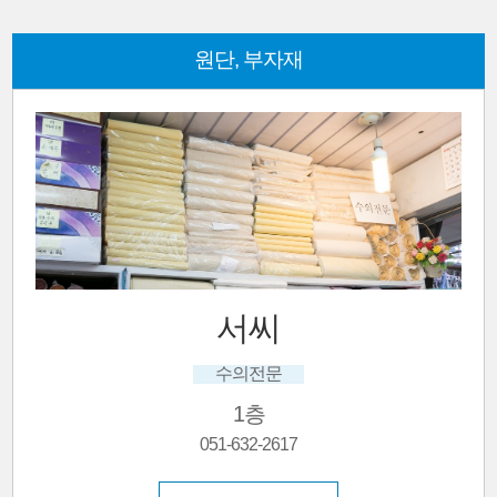
원단, 부자재
세합상사
실, 단추, 지퍼
지하
051-646-9675