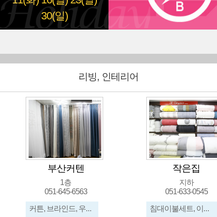
11(화)
16(일)
23(일)
30(일)
리빙, 인테리어
부산커텐
작은집
1층
지하
051-645-6563
051-633-0545
커튼, 브라인드, 우드브라인드, 암막
침대이불세트, 이불, 배개, 방석, 카페트