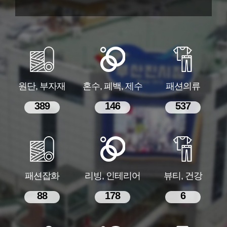
원단, 부자재
혼수, 폐백, 제수
패션의류
389
146
537
패션잡화
리빙, 인테리어
뷰티, 건강
88
178
6