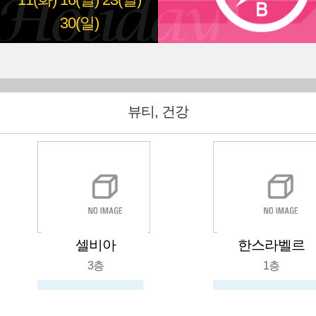
11(화)
16(일)
23(일)
30(일)
뷰티, 건강
셀비아
한스라벨르
3층
1층