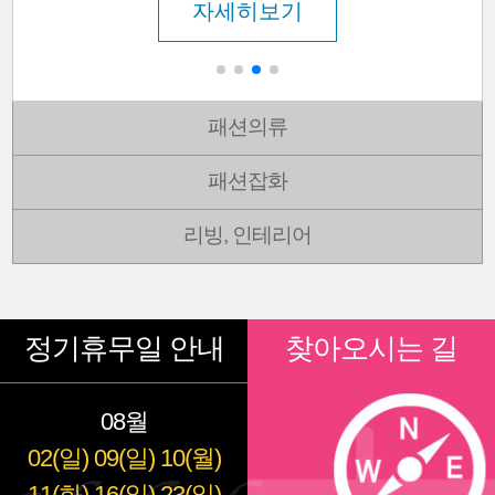
자세히보기
패션의류
패션잡화
리빙, 인테리어
정기휴무일 안내
찾아오시는 길
08월
02(일)
09(일)
10(월)