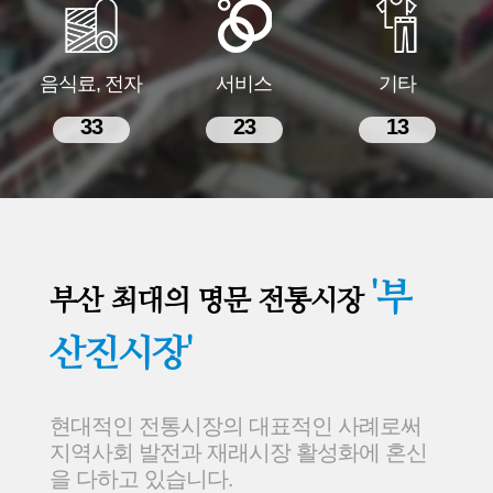
음식료, 전자
서비스
기타
33
23
13
'부
부산 최대의 명문 전통시장
산진시장'
현대적인 전통시장의 대표적인 사례로써
지역사회 발전과 재래시장 활성화에 혼신
을 다하고 있습니다.