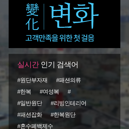
실시간
인기 검색어
#원단부자재
#패션의류
#한복
#여성복
#
#일반원단
#리빙인테리어
#패션잡화
#한복원단
#혼수폐백제수