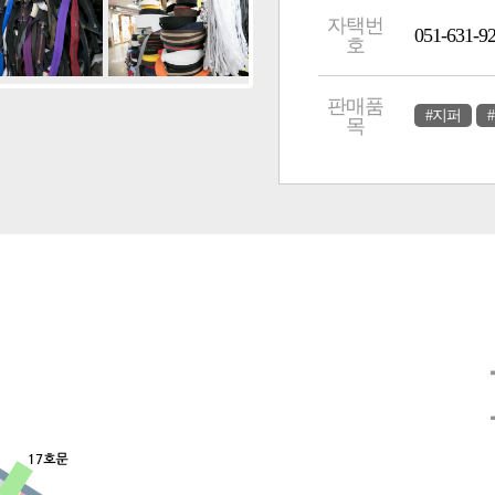
자택번
051-631-9
호
판매품
#지퍼
목