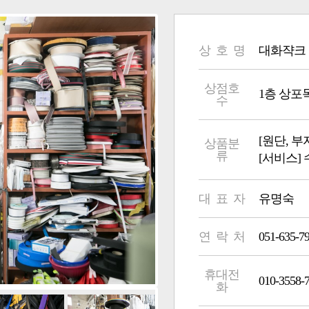
상 호 명
대화쟉크
상점호
1층 상포목부 
수
[원단, 
상품분
류
[서비스]
대 표 자
유명숙
연 락 처
051-635-7
휴대전
010-3558-
화