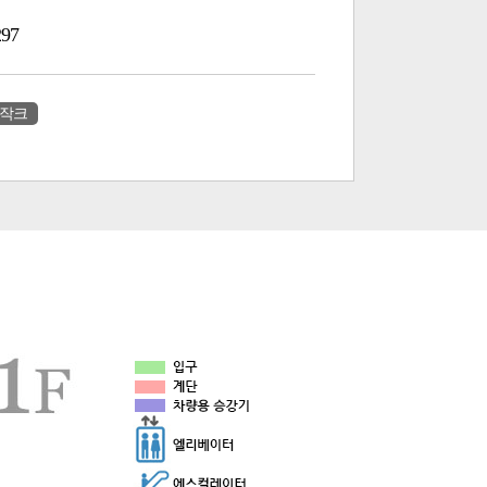
297
#작크