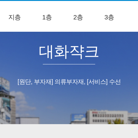
지층
1층
2층
3층
대화쟉크
[원단, 부자재] 의류부자재, [서비스] 수선