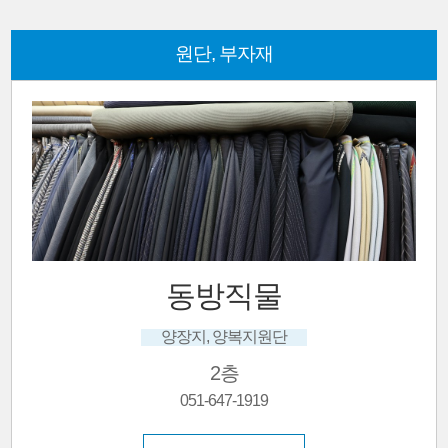
원단, 부자재
동방직물
양장지, 양복지원단
2층
051-647-1919