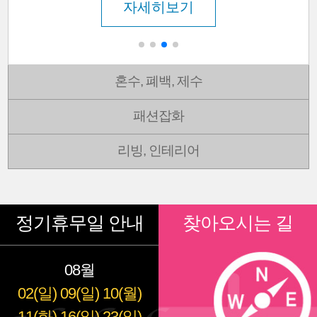
자세히보기
혼수, 폐백, 제수
패션잡화
리빙, 인테리어
정기휴무일 안내
찾아오시는 길
08월
02(일)
09(일)
10(월)