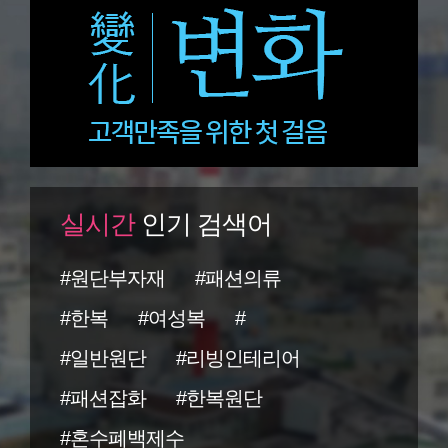
실시간
인기 검색어
#원단부자재
#패션의류
#한복
#여성복
#
#일반원단
#리빙인테리어
#패션잡화
#한복원단
#혼수폐백제수