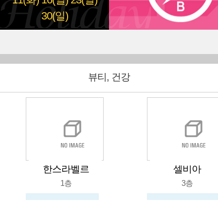
11(화)
16(일)
23(일)
30(일)
뷰티, 건강
한스라벨르
셀비아
1층
3층