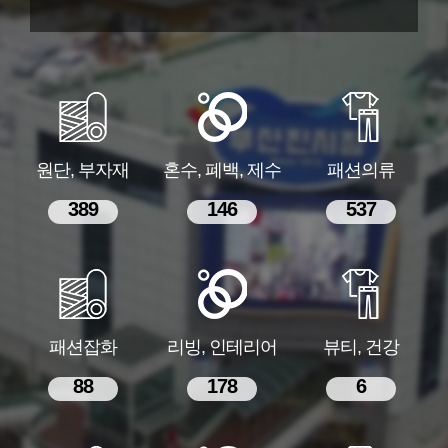
원단, 부자재
혼수, 폐백, 제수
패션의류
389
146
537
패션잡화
리빙, 인테리어
뷰티, 건강
88
178
6