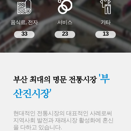
음식료, 전자
서비스
기타
33
23
13
'부
부산 최대의 명문 전통시장
산진시장'
현대적인 전통시장의 대표적인 사례로써
지역사회 발전과 재래시장 활성화에 혼신
을 다하고 있습니다.